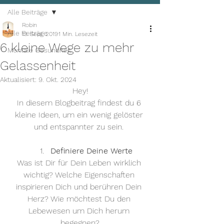
Alle Beiträge
Robin
Alle Beiträge
13. Sept. 2019
1 Min. Lesezeit
6 kleine Wege zu mehr
Mentale Gesundheit
Gelassenheit
Aktualisiert:
9. Okt. 2024
Hey!
In diesem Blogbeitrag findest du 6 
kleine Ideen, um ein wenig gelöster 
und entspannter zu sein. 
Definiere Deine Werte
Was ist Dir für Dein Leben wirklich
wichtig? Welche Eigenschaften 
inspirieren Dich und berühren Dein 
Herz? Wie möchtest Du den 
Lebewesen um Dich herum 
begegnen?